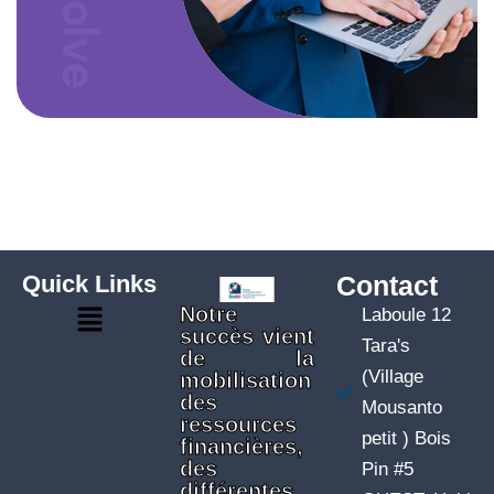
Quick Links
Contact
Notre
Laboule 12
succès vient
Tara's
de la
(Village
mobilisation
des
Mousanto
ressources
petit ) Bois
financières,
des
Pin #5
différentes