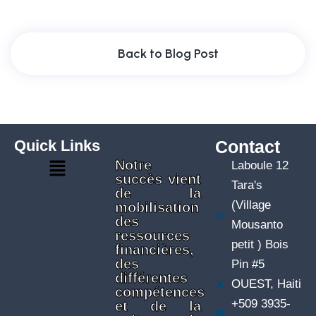
Back to Blog Post
Quick Links
Contact
Notre
Laboule 12
succès vient
Tara's
de la
(Village
mobilisation
des
Mousanto
ressources
petit ) Bois
financières,
des
Pin #5
différentes
OUEST, Haiti
compétences
+509 3935-
et de la