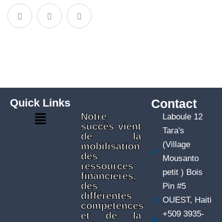
Quick Links
Contact
Notre
Laboule 12
succès vient
Tara's
de la
(Village
mobilisation
des
Mousanto
ressources
petit ) Bois
financières,
des
Pin #5
différentes
OUEST, Haiti
compétences
+509 3935-
et de la